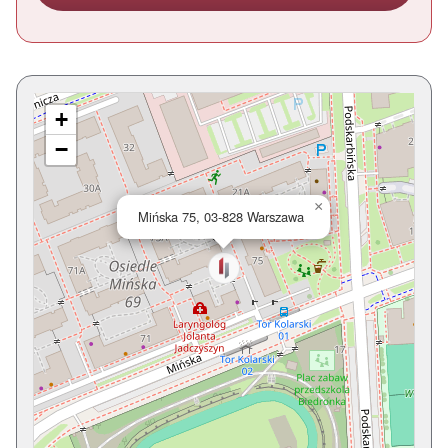
+
−
×
Mińska 75, 03-828 Warszawa