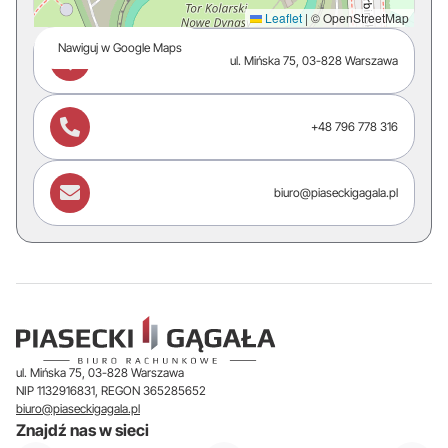
Leaflet
|
© OpenStreetMap
Nawiguj w Google Maps

ul. Mińska 75, 03-828 Warszawa

+48 796 778 316

biuro@piaseckigagala.pl
ul. Mińska 75, 03-828 Warszawa
NIP 1132916831, REGON 365285652
biuro@piaseckigagala.pl
Znajdź nas w sieci