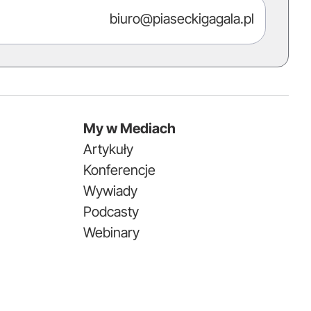
biuro@piaseckigagala.pl
My w Mediach
Artykuły
Konferencje
Wywiady
Podcasty
Webinary