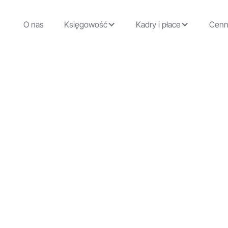
O nas
Księgowość
Kadry i płace
Cenn