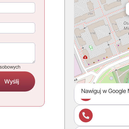
osobowych
Nawiguj w Google

