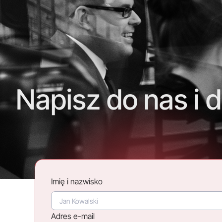
Napisz do nas i d
Imię i nazwisko
Adres e-mail