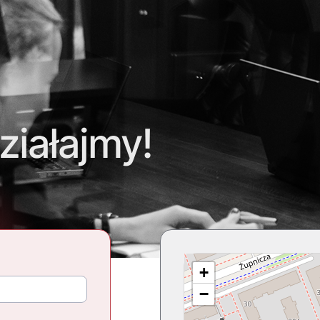
ziałajmy!
+
−