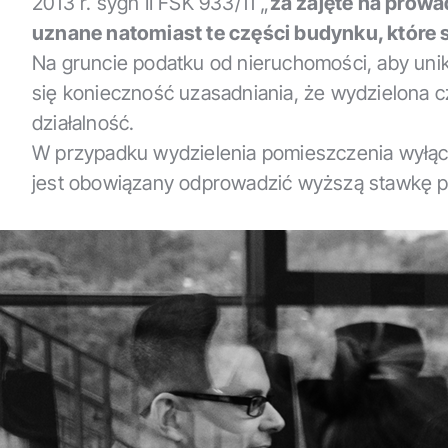
2013 r. sygn II FSK 933/11 „
za zajęte na prowa
uznane natomiast te części budynku, które 
Na gruncie podatku od nieruchomości, aby un
się konieczność uzasadniania, że wydzielona c
działalność.
W przypadku wydzielenia pomieszczenia wyłącze
jest obowiązany odprowadzić wyższą stawkę p