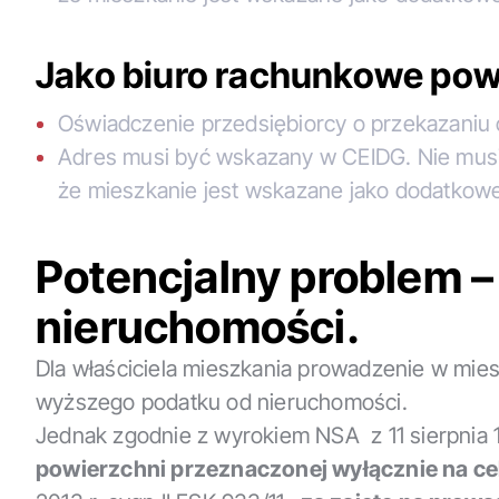
Jako biuro rachunkowe pow
Oświadczenie przedsiębiorcy o przekazaniu
Adres musi być wskazany w CEIDG. Nie musi 
że mieszkanie jest wskazane jako dodatkowe
Potencjalny problem 
nieruchomości.
Dla właściciela mieszkania prowadzenie w m
wyższego podatku od nieruchomości.
Jednak zgodnie z wyrokiem NSA z 11 sierpnia 
powierzchni przeznaczonej wyłącznie na c