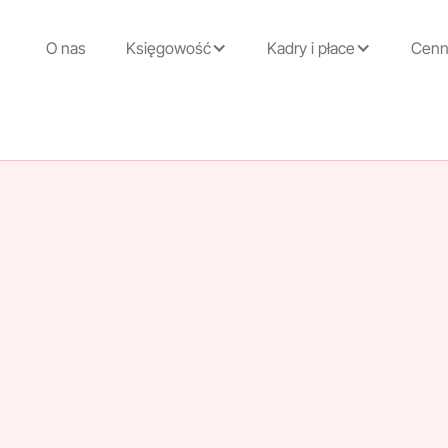
O nas
Księgowość
Kadry i płace
Cenn
Piotr Piasecki