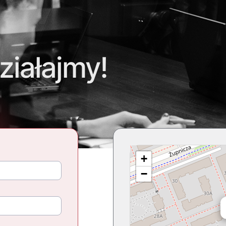
ziałajmy!
+
−