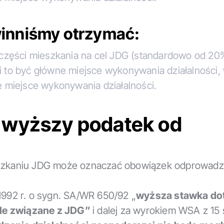
inniśmy otrzymać:
 części mieszkania na cel JDG (standardowo od 20
to być główne miejsce wykonywania działalności, 
 miejsce wykonywania działalności.
– wyższy podatek od
ieszkaniu JDG może oznaczać obowiązek odprowadz
1992 r. o sygn. SA/WR 650/92 „
wyższa stawka do
ele związane z JDG”
i dalej za wyrokiem WSA z 15 