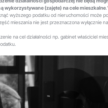
dzenie działalności gospodarczej nie będą mogł
są wykorzystywane (zajęte) na cele mieszkalne
.
iknąć wyższego podatku od nieruchomości może po
zęść mieszania nie jest przeznaczona wyłącznie n
nie na cel działalności np. gabinet właściciel mie
odatku.