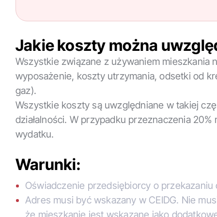
Jakie koszty można uwzglę
Wszystkie związane z używaniem mieszkania na
wyposażenie, koszty utrzymania, odsetki od kr
gaz).
Wszystkie koszty są uwzględniane w takiej czę
działalności. W przypadku przeznaczenia 20%
wydatku.
Warunki:
Oświadczenie przedsiębiorcy o przekazaniu
Adres musi być wskazany w CEIDG. Nie musi 
że mieszkanie jest wskazane jako dodatkowe