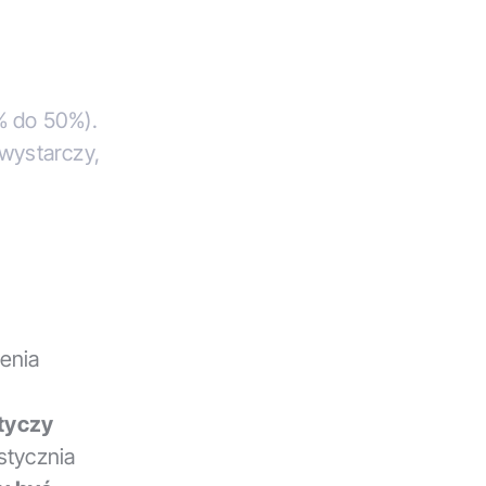
% do 50%).
wystarczy,
enia
tyczy
stycznia