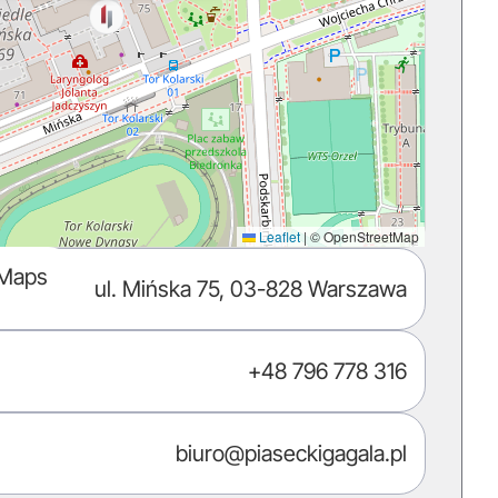
Leaflet
|
© OpenStreetMap
 Maps
ul. Mińska 75, 03-828 Warszawa
+48 796 778 316
biuro@piaseckigagala.pl