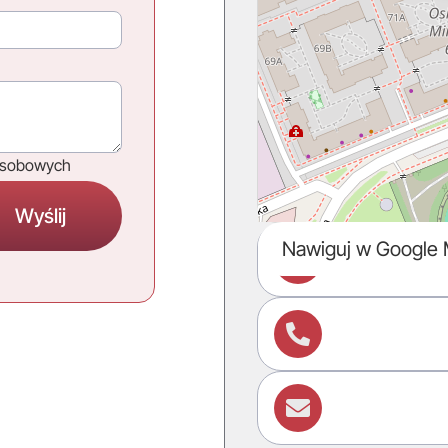
osobowych
Nawiguj w Google


