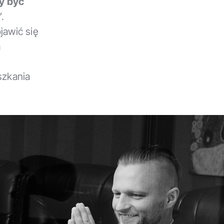
y być
”.
jawić się
a
szkania