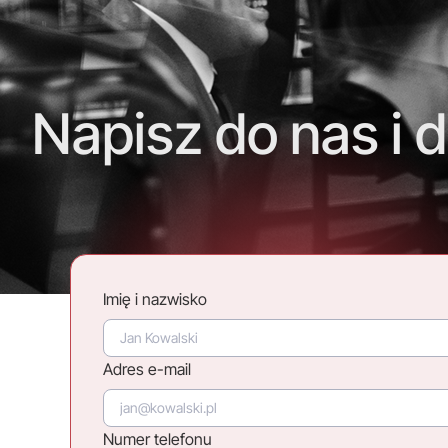
Napisz do nas i d
Imię i nazwisko
Adres e-mail
Numer telefonu