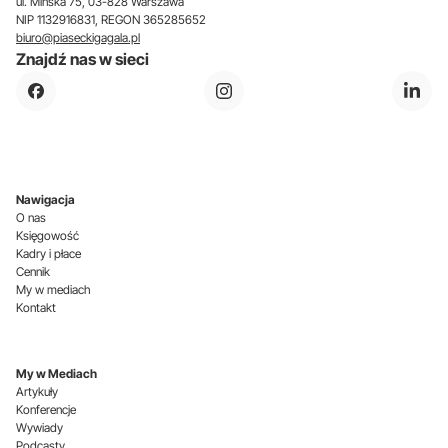
ul. Mińska 75, 03-828 Warszawa
NIP 1132916831, REGON 365285652
biuro@piaseckigagala.pl
Znajdź nas w sieci
Nawigacja
O nas
Księgowość
Kadry i płace
Cennik
My w mediach
Kontakt
My w Mediach
Artykuły
Konferencje
Wywiady
Podcasty