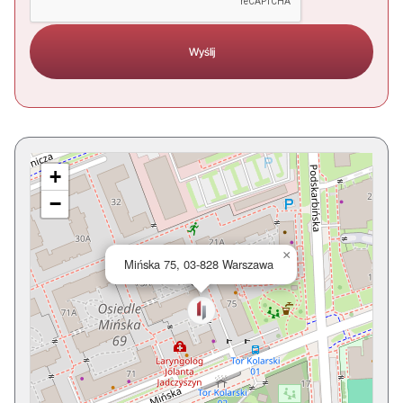
+
−
×
Mińska 75, 03-828 Warszawa