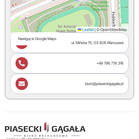
Leaflet
|
© OpenStreetMap
Nawiguj w Google Maps

ul. Mińska 75, 03-828 Warszawa

+48 796 778 316

biuro@piaseckigagala.pl