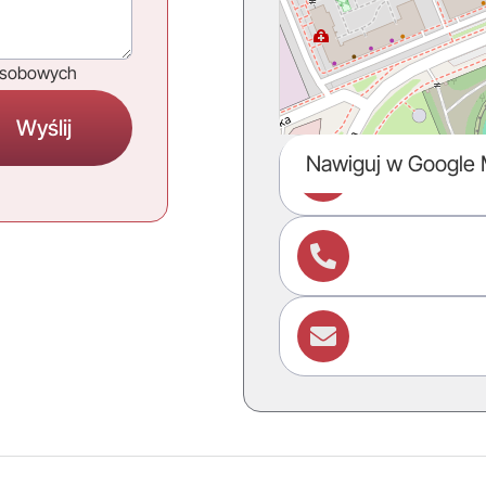
osobowych
Nawiguj w Google


