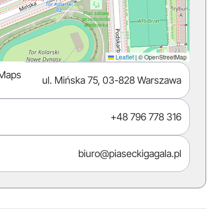
Leaflet
|
© OpenStreetMap
 Maps
ul. Mińska 75, 03-828 Warszawa
+48 796 778 316
biuro@piaseckigagala.pl