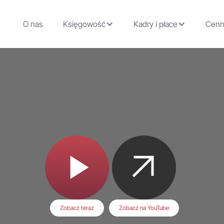
O nas
Księgowość
Kadry i płace
Cenn
Zobacz teraz
Zobacz na YouTube