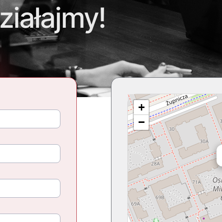
ziałajmy!
+
−