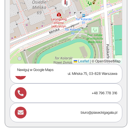
Leaflet
|
© OpenStreetMap
Nawiguj w Google Maps

ul. Mińska 75, 03-828 Warszawa

+48 796 778 316

biuro@piaseckigagala.pl