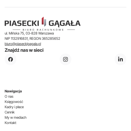
ul. Mińska 75, 03-828 Warszawa
NIP 1132916831, REGON 365285652
biuro@piaseckigagala.pl
Znajdź nas w sieci
Nawigacja
O nas
Księgowość
Kadry i płace
Cennik
My w mediach
Kontakt